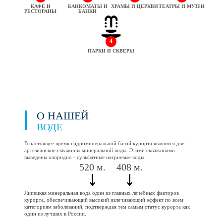
КАФЕ И
БАНКОМАТЫ И
ХРАМЫ И ЦЕРКВИ
ТЕАТРЫ И МУЗЕИ
РЕСТОРАНЫ
БАНКИ
4
ПАРКИ И СКВЕРЫ
О НАШЕЙ
ВОДЕ
В настоящее время гидроминеральной базой курорта являются две
артезианские скважины минеральной воды. Этими скважинами
выведены хлоридно - сульфатные натриевые воды.
520 м.
408 м.
Липецкая минеральная вода один из главных лечебных факторов
курорта, обеспечивающий высокий излечивающий эффект по всем
категориям заболеваний, подтверждая тем самым статус курорта как
один из лучших в России.