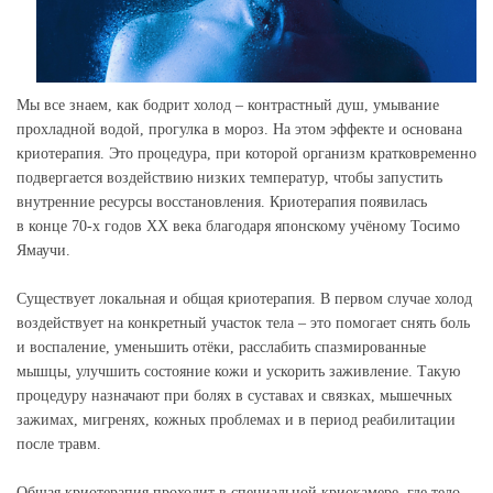
Мы все знаем, как бодрит холод – контрастный душ, умывание
прохладной водой, прогулка в мороз. На этом эффекте и основана
криотерапия. Это процедура, при которой организм кратковременно
подвергается воздействию низких температур, чтобы запустить
внутренние ресурсы восстановления. Криотерапия появилась
в конце 70-х годов ХХ века благодаря японскому учёному Тосимо
Ямаучи.
Существует локальная и общая криотерапия. В первом случае холод
воздействует на конкретный участок тела – это помогает снять боль
и воспаление, уменьшить отёки, расслабить спазмированные
мышцы, улучшить состояние кожи и ускорить заживление. Такую
процедуру назначают при болях в суставах и связках, мышечных
зажимах, мигренях, кожных проблемах и в период реабилитации
после травм.
Общая криотерапия проходит в специальной криокамере, где тело