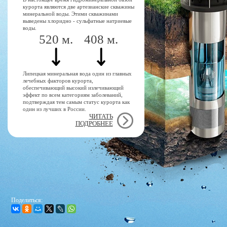
курорта являются две артезианские скважины
минеральной воды. Этими скважинами
выведены хлоридно - сульфатные натриевые
воды.
520 м.
408 м.
Липецкая минеральная вода один из главных
лечебных факторов курорта,
обеспечивающий высокий излечивающий
эффект по всем категориям заболеваний,
подтверждая тем самым статус курорта как
один из лучших в России.
ЧИТАТЬ
ПОДРОБНЕЕ
Поделиться: