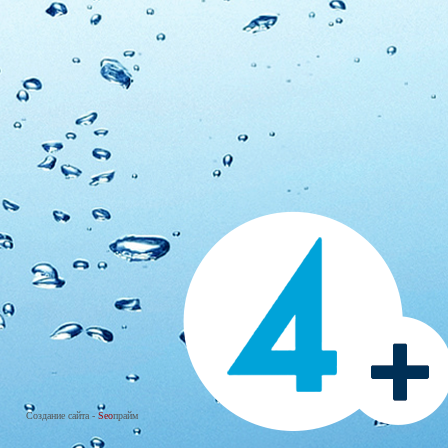
Создание сайта -
Seo
прайм