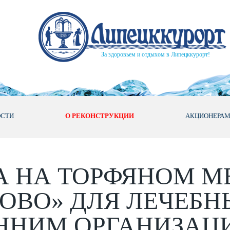
За здоровьем и отдыхом в Липецккурорт!
ОСТИ
О РЕКОНСТРУКЦИИ
АКЦИОНЕРА
А НА ТОРФЯНОМ 
ЛОВО» ДЛЯ ЛЕЧЕБН
ННИМ ОРГАНИЗАЦ