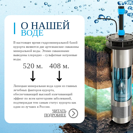
О НАШЕЙ
ВОДЕ
В настоящее время гидроминеральной базой
курорта являются две артезианские скважины
минеральной воды. Этими скважинами
выведены хлоридно - сульфатные натриевые
воды.
520 м.
408 м.
Липецкая минеральная вода один из главных
лечебных факторов курорта,
обеспечивающий высокий излечивающий
эффект по всем категориям заболеваний,
подтверждая тем самым статус курорта как
один из лучших в России.
ЧИТАТЬ
ПОДРОБНЕЕ